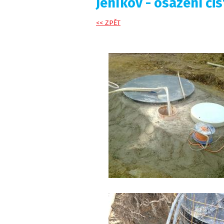
Jeníkov - osazení či
<< ZPĚT