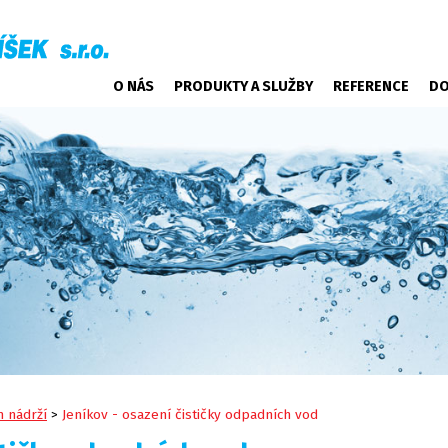
O NÁS
PRODUKTY A SLUŽBY
REFERENCE
DO
 nádrží
>
Jeníkov - osazení čističky odpadních vod