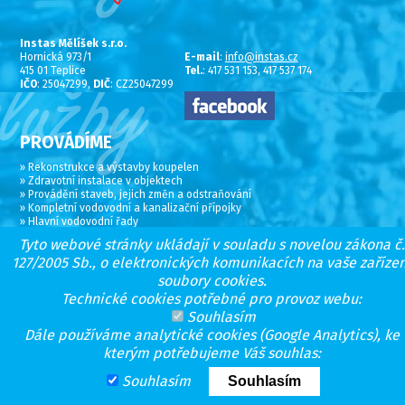
Instas Mělíšek s.r.o.
Hornická 973/1
E-mail
:
info@instas.cz
415 01 Teplice
Tel.
: 417 531 153, 417 537 174
IČO
: 25047299,
DIČ
: CZ25047299
PROVÁDÍME
» Rekonstrukce a výstavby koupelen
» Zdravotní instalace v objektech
» Provádění staveb, jejich změn a odstraňování
» Kompletní vodovodní a kanalizační přípojky
» Hlavní vodovodní řady
» Hlavní kanalizační řady a stoky
Tyto webové stránky ukládají v souladu s novelou zákona č.
» Instalace speciálních zařízení
127/2005 Sb., o elektronických komunikacích na vaše zařízen
» Bourací a výkopové práce
soubory cookies.
» Montáže podružných vodoměrů
Technické cookies potřebné pro provoz webu:
» 24h pohotovostní službu
Souhlasím
» Odvoz odpadů na skládku
» Kamerové prohlídky kanalizace
Dále používáme analytické cookies (Google Analytics), ke
» Tlakové čištění kanalizace
kterým potřebujeme Váš souhlas:
» Celoroční údržby čerpacích stanic
Souhlasím
VPsystem ® tvorba webových stránek