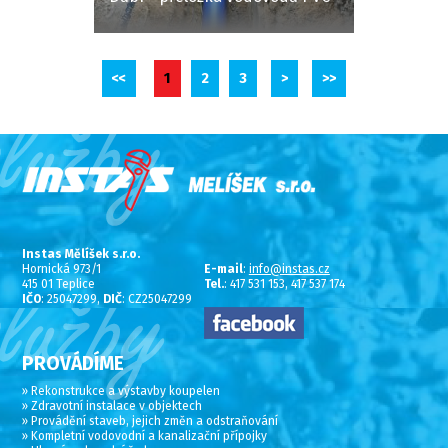
<<
1
2
3
>
>>
Instas Mělíšek s.r.o.
Hornická 973/1
E-mail
:
info@instas.cz
415 01 Teplice
Tel.
: 417 531 153, 417 537 174
IČO
: 25047299,
DIČ
: CZ25047299
PROVÁDÍME
» Rekonstrukce a výstavby koupelen
» Zdravotní instalace v objektech
» Provádění staveb, jejich změn a odstraňování
» Kompletní vodovodní a kanalizační přípojky